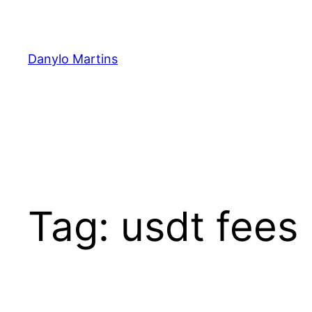
Pular
para
o
Danylo Martins
conteúdo
Tag:
usdt fees