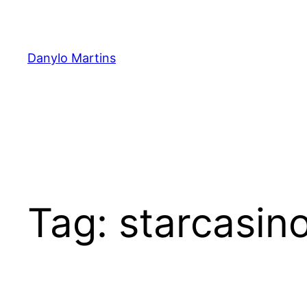
Pular
para
o
Danylo Martins
conteúdo
Tag:
starcasin