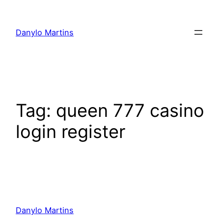
Pular
para
Danylo Martins
o
conteúdo
Tag:
queen 777 casino
login register
Danylo Martins