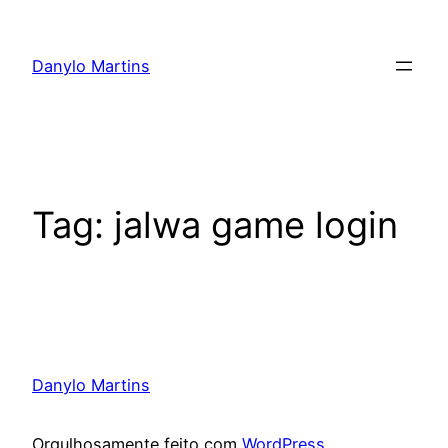
Pular
para
Danylo Martins
o
conteúdo
Tag:
jalwa game login
Danylo Martins
Orgulhosamente feito com
WordPress