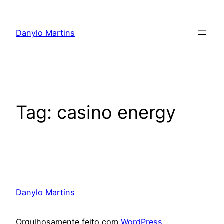
Pular
para
Danylo Martins
o
conteúdo
Tag:
casino energy
Danylo Martins
Orgulhosamente feito com
WordPress