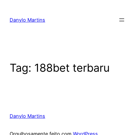
Pular
para
Danylo Martins
o
conteúdo
Tag:
188bet terbaru
Danylo Martins
Orgulhosamente feito com
WordPress