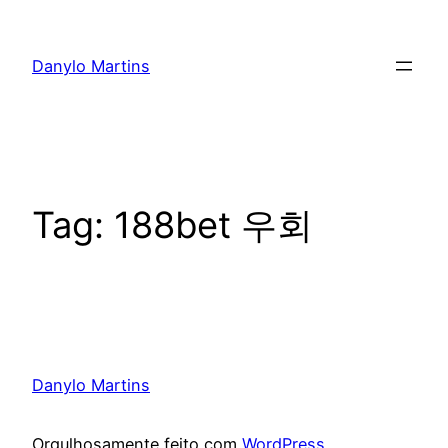
Pular
para
Danylo Martins
o
conteúdo
Tag:
188bet 우회
Danylo Martins
Orgulhosamente feito com
WordPress